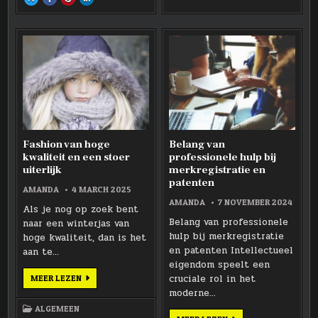
THIS
THIS
THIS
THIS
MEELMOTTEN:
MEELMOTTEN:
MEELMOTTEN:
MEELMOTTEN:
ON
ON
ON
ON
DE
DE
DE
DE
X
FACEBOOK
PINTEREST
LINKEDIN
STILLE
STILLE
STILLE
STILLE
:
:
:
:
INDRINGERS
INDRINGERS
INDRINGERS
INDRINGERS
BESPAAR
BESPAAR
BESPAAR
BESPAAR
IN
IN
IN
IN
ENERGIE
ENERGIE
ENERGIE
ENERGIE
JE
JE
JE
JE
THUIS
THUIS
THUIS
THUIS
VOORRAADKAST
VOORRAADKAST
VOORRAADKAST
VOORRAADKAST
MET
MET
MET
MET
DYNAMISCHE
DYNAMISCHE
DYNAMISCHE
DYNAMISCHE
CONTRACTEN
CONTRACTEN
CONTRACTEN
CONTRACTEN
EN
EN
EN
EN
TECHNOLOGIE
TECHNOLOGIE
TECHNOLOGIE
TECHNOLOGIE
Fashion van hoge
Belang van
kwaliteit en een stoer
professionele hulp bij
uiterlijk
merkregistratie en
patenten
AMANDA
4 MARCH 2025
AMANDA
7 NOVEMBER 2024
Als je nog op zoek bent
Belang van professionele
naar een winterjas van
hulp bij merkregistratie
hoge kwaliteit, dan is het
en patenten Intellectueel
aan te…
eigendom speelt een
FASHION
cruciale rol in het
MEER LEZEN
VAN
moderne…
HOGE
KWALITEIT
ALGEMEEN
EN