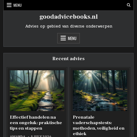
Skip
MENU
to
content
goodadvicebooks.nl
Advies op gebied van diverse onderwerpen
MENU
Recent advies
Effectief handelen na
Prenatale
een ongeluk: praktische
vaderschapstests:
tips en stappen
methoden, veiligheid en
ethiek
AMANDA
5 JULY 2026