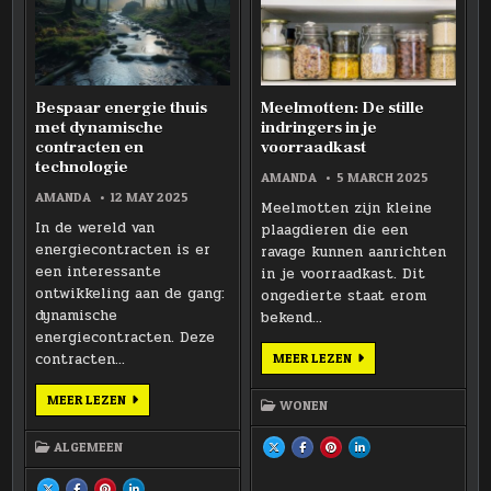
ONDERNEMING
ONDERNEMING
ONDERNEMING
ONDERNEMING
Bespaar energie thuis
Meelmotten: De stille
met dynamische
indringers in je
contracten en
voorraadkast
technologie
AMANDA
5 MARCH 2025
AMANDA
12 MAY 2025
Meelmotten zijn kleine
In de wereld van
plaagdieren die een
energiecontracten is er
ravage kunnen aanrichten
een interessante
in je voorraadkast. Dit
ontwikkeling aan de gang:
ongedierte staat erom
dynamische
bekend…
energiecontracten. Deze
contracten…
MEELMOTTEN:
MEER LEZEN
DE
STILLE
INDRINGERS
BESPAAR
MEER LEZEN
WONEN
IN
ENERGIE
JE
THUIS
VOORRAADKAST
MET
ALGEMEEN
SHARE
SHARE
SHARE
SHARE
DYNAMISCHE
THIS
THIS
THIS
THIS
CONTRACTEN
ON
ON
ON
ON
EN
X
FACEBOOK
PINTEREST
LINKEDIN
SHARE
SHARE
SHARE
SHARE
TECHNOLOGIE
:
:
:
: