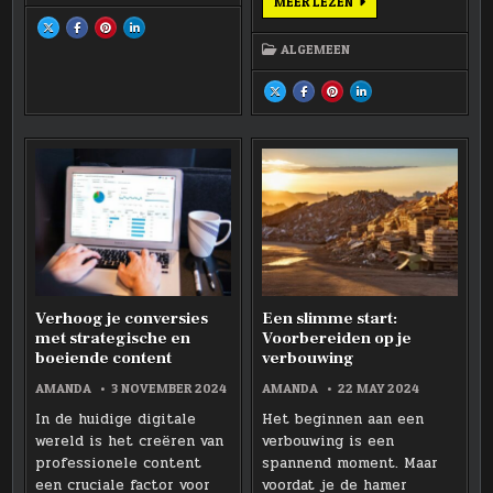
BELANG
MEER LEZEN
EEN
VAN
STOER
PROFESSIONELE
SHARE
SHARE
SHARE
SHARE
UITERLIJK
THIS
THIS
THIS
THIS
HULP
ALGEMEEN
ON
ON
ON
ON
BIJ
X
FACEBOOK
PINTEREST
LINKEDIN
MERKREGISTRATIE
:
:
:
:
EN
FASHION
FASHION
FASHION
FASHION
SHARE
SHARE
SHARE
SHARE
PATENTEN
VAN
VAN
VAN
VAN
THIS
THIS
THIS
THIS
HOGE
HOGE
HOGE
HOGE
ON
ON
ON
ON
KWALITEIT
KWALITEIT
KWALITEIT
KWALITEIT
X
FACEBOOK
PINTEREST
LINKEDIN
EN
EN
EN
EN
:
:
:
:
EEN
EEN
EEN
EEN
BELANG
BELANG
BELANG
BELANG
STOER
STOER
STOER
STOER
VAN
VAN
VAN
VAN
UITERLIJK
UITERLIJK
UITERLIJK
UITERLIJK
PROFESSIONELE
PROFESSIONELE
PROFESSIONELE
PROFESSIONELE
HULP
HULP
HULP
HULP
BIJ
BIJ
BIJ
BIJ
MERKREGISTRATIE
MERKREGISTRATIE
MERKREGISTRATIE
MERKREGISTRATIE
EN
EN
EN
EN
PATENTEN
PATENTEN
PATENTEN
PATENTEN
Verhoog je conversies
Een slimme start:
met strategische en
Voorbereiden op je
boeiende content
verbouwing
AMANDA
3 NOVEMBER 2024
AMANDA
22 MAY 2024
In de huidige digitale
Het beginnen aan een
wereld is het creëren van
verbouwing is een
professionele content
spannend moment. Maar
een cruciale factor voor
voordat je de hamer