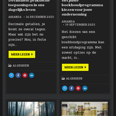
Decimalen: praktische
Het juiste
toepassingen in ons
boekhoudprogramma
dagelijks leven
kiezen voor jouw
onderneming
AMANDA
16 DECEMBER 2025
AMANDA
Decimale getallen, je
19 SEPTEMBER 2025
komt ze overal tegen.
Het kiezen van een
Maar wat zijn het nu
geschikt
precies? Nou, in feite
boekhoudprogramma kan
zijn…
een uitdaging zijn. Met
zoveel opties op de
DECIMALEN:
MEER LEZEN
PRAKTISCHE
markt, is…
TOEPASSINGEN
IN
ALGEMEEN
ONS
HET
MEER LEZEN
DAGELIJKS
JUISTE
LEVEN
BOEKHOUDPROGRAM
SHARE
SHARE
SHARE
SHARE
KIEZEN
THIS
THIS
THIS
THIS
ALGEMEEN
VOOR
ON
ON
ON
ON
JOUW
X
FACEBOOK
PINTEREST
LINKEDIN
ONDERNEMING
:
:
:
:
DECIMALEN:
DECIMALEN:
DECIMALEN:
DECIMALEN:
SHARE
SHARE
SHARE
SHARE
PRAKTISCHE
PRAKTISCHE
PRAKTISCHE
PRAKTISCHE
THIS
THIS
THIS
THIS
TOEPASSINGEN
TOEPASSINGEN
TOEPASSINGEN
TOEPASSINGEN
ON
ON
ON
ON
IN
IN
IN
IN
X
FACEBOOK
PINTEREST
LINKEDIN
ONS
ONS
ONS
ONS
:
:
:
:
DAGELIJKS
DAGELIJKS
DAGELIJKS
DAGELIJKS
HET
HET
HET
HET
LEVEN
LEVEN
LEVEN
LEVEN
JUISTE
JUISTE
JUISTE
JUISTE
BOEKHOUDPROGRAMMA
BOEKHOUDPROGRAMMA
BOEKHOUDPROGRAMMA
BOEKHOUDPROGRAMMA
KIEZEN
KIEZEN
KIEZEN
KIEZEN
VOOR
VOOR
VOOR
VOOR
JOUW
JOUW
JOUW
JOUW