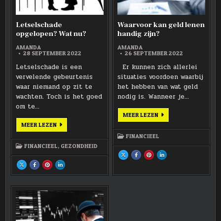
Letselschade
Waarvoor kan geld lenen
opgelopen? Wat nu?
handig zijn?
AMANDA
AMANDA
28 SEPTEMBER 2022
26 SEPTEMBER 2022
Letselschade is een
Er kunnen zich allerlei
vervelende gebeurtenis
situaties voordoen waarbij
waar niemand op zit te
het hebben van wat geld
wachten. Toch is het goed
nodig is. Wanneer je…
om te…
WAARVOOR
MEER LEZEN
KAN
LETSELSCHADE
MEER LEZEN
GELD
OPGELOPEN?
LENEN
WAT
FINANCIEEL
HANDIG
NU?
ZIJN?
FINANCIEEL
,
GEZONDHEID
SHARE
SHARE
SHARE
SHARE
THIS
THIS
THIS
THIS
SHARE
SHARE
SHARE
SHARE
ON
ON
ON
ON
THIS
THIS
THIS
THIS
X
FACEBOOK
PINTEREST
LINKEDIN
ON
ON
ON
ON
:
:
:
:
X
FACEBOOK
PINTEREST
LINKEDIN
WAARVOOR
WAARVOOR
WAARVOOR
WAARVOOR
:
:
:
:
KAN
KAN
KAN
KAN
LETSELSCHADE
LETSELSCHADE
LETSELSCHADE
LETSELSCHADE
GELD
GELD
GELD
GELD
OPGELOPEN?
OPGELOPEN?
OPGELOPEN?
OPGELOPEN?
LENEN
LENEN
LENEN
LENEN
WAT
WAT
WAT
WAT
HANDIG
HANDIG
HANDIG
HANDIG
NU?
NU?
NU?
NU?
ZIJN?
ZIJN?
ZIJN?
ZIJN?