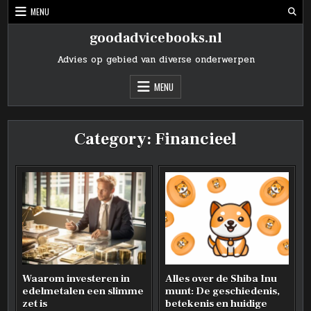
Skip
MENU
to
content
goodadvicebooks.nl
Advies op gebied van diverse onderwerpen
MENU
Category:
Financieel
Waarom investeren in
Alles over de Shiba Inu
edelmetalen een slimme
munt: De geschiedenis,
zet is
betekenis en huidige