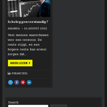
Is beleggen verstandig?
AMANDA
26 AUGUST 2022
Veel mensen waarschuwen
voor een recessie. De
rente stijgt, en een
hogere rente kan ervoor
zorgen dat…
IS
MEER LEZEN
BELEGGEN
VERSTANDIG?
FINANCIEEL
SHARE
SHARE
SHARE
SHARE
THIS
THIS
THIS
THIS
ON
ON
ON
ON
X
FACEBOOK
PINTEREST
LINKEDIN
:
:
:
:
IS
IS
IS
IS
BELEGGEN
BELEGGEN
BELEGGEN
BELEGGEN
VERSTANDIG?
VERSTANDIG?
VERSTANDIG?
VERSTANDIG?
Search