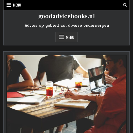
Skip
MENU
to
content
goodadvicebooks.nl
Advies op gebied van diverse onderwerpen
MENU